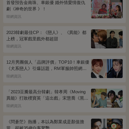
首發預告金南珠、車銀優 婚外情愛情復仇
劇《神奇的世界 》！
韓網資訊
2023韓劇最佳CP：《戀人》、《異能》都
上榜，冠軍戲里戲外都超甜
韓網資訊
12月男團個人「品牌評價」TOP10！車銀優
《犬系戀人》引爆話題，RM軍服帥照網瘋
傳
韓網資訊
「2023豆瓣最高分韓劇」韓孝周《Moving
異能》打敗樸寶英「這出戲」宋慧喬《黑暗
榮耀》奪冠
韓網資訊
《問蒼茫》熱播，本以為鄭業成是顏值擔
當，卻被35歲白客驚艷