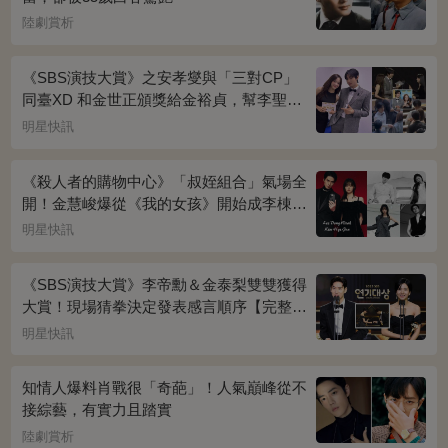
陸劇賞析
《SBS演技大賞》之安孝燮與「三對CP」
同臺XD 和金世正頒獎給金裕貞，幫李聖經
披外套超甜~
明星快訊
《殺人者的購物中心》「叔姪組合」氣場全
開！金慧峻爆從《我的女孩》開始成李棟旭
迷妹~
明星快訊
《SBS演技大賞》李帝勳＆金泰梨雙雙獲得
大賞！現場猜拳決定發表感言順序【完整得
獎名單】
明星快訊
知情人爆料肖戰很「奇葩」！人氣巔峰從不
接綜藝，有實力且踏實
陸劇賞析