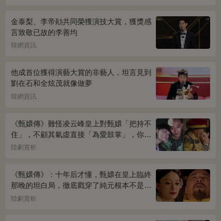
金泰梨、李帝勛共同榮獲演技大賞，獲獎感
言致敬已故的李善均
韓網資訊
他成首位獲得演藝大賞的非藝人，坦言見到
劉在石和全炫茂就像做夢
韓網資訊
《甄嬛傳》難怪凌云峰皇上對甄嬛「把持不
住」，不顧其氣虛直接「為愛鼓掌」，你看
桌上放的啥？簡直一目了然
陸劇賞析
《甄嬛傳》：十年后才懂，甄嬛在皇上臨終
那晚的坦白局，徹底戳穿了純元根本不是被
宜修害死的真相！
陸劇賞析