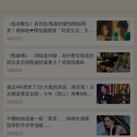
《低谷醫生》新預告/冤家的愛情開始萌
芽！樸炯植❤樸信惠開啓「同居生活」互相
共鳴、安慰~
明星快訊
《甄嬛傳》：同樣是侍寢，為什麼安陵容的
床比皇后與甄嬛的還要大？原因很羞恥
陸劇賞析
最近4年裡拿了3次大賞的演員：南宮珉！次
次都是實至名歸，今年《戀人》再奪MBC
演技大賞
明星快訊
中國粉絲送她一顆「星星」，韓網友感嘆，
競爭對手非常強硬......
韓網資訊