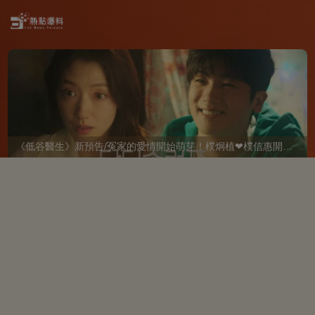
《低谷醫生》新預告/冤家的愛情開始萌芽！樸炯植❤樸信惠開啓「同居生活」互相共鳴、安慰~