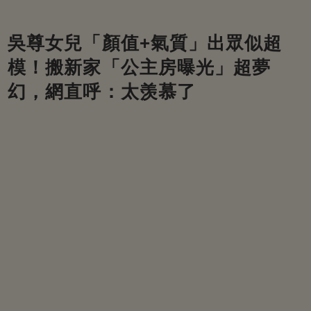
吳尊女兒「顏值+氣質」出眾似超
模！搬新家「公主房曝光」超夢
幻，網直呼：太羡慕了