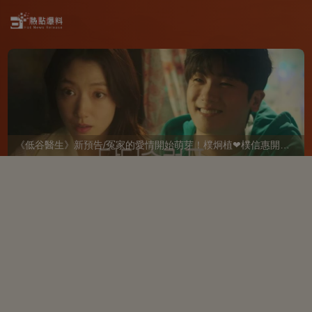
《低谷醫生》新預告/冤家的愛情開始萌芽！樸炯植❤樸信惠開啓「同居生活」互相共鳴、安慰~