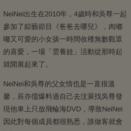
NeiNei出生在2010年，4歲時和吳尊一起
參加了綜藝節目《爸爸去哪兒》，肉嘟
嘟又可愛的小女孩一時間收穫無數觀眾
的喜愛，一場「雲養娃」活動從那時起
就開展起來了。
NeiNei和吳尊的父女情也是一直很溫
馨，辰亦儒爆料過自己去汶萊找吳尊發
現他車上只放飛輪海DVD，導致NeiNei
因此對每個成員都很熟悉，誰做客就會