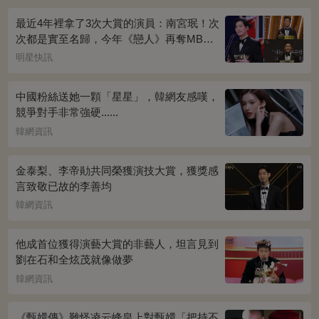
最近4年裡拿了3次大賞的演員：南宮珉！次
次都是實至名歸，今年《戀人》再奪MBC
演技大賞
明星快訊
中國粉絲送她一顆「星星」，韓網友感嘆，
競爭對手非常強硬......
韓網資訊
金泰梨、李帝勛共同榮獲演技大賞，獲獎感
言致敬已故的李善均
韓網資訊
他成首位獲得演藝大賞的非藝人，坦言見到
劉在石和全炫茂就像做夢
韓網資訊
《甄嬛傳》難怪凌云峰皇上對甄嬛「把持不