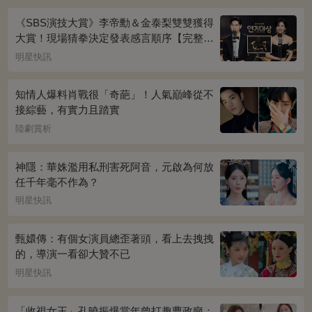
《SBS演技大賞》李帝勳＆金泰梨雙雙獲得
大賞！現場猜拳決定發表感言順序【完整得
獎名單】
明星快訊
知情人爆料肖戰很「奇葩」！人氣巔峰從不
接綜藝，有實力且踏實
陸劇賞析
神隱：華姝濫用私刑害死阿音，元啟為何放
任千年毫不作為？
明星快訊
甄嬛傳：有個女演員總歪著頭，看上去拽拽
的，導演一看卻大贊不已
明星快訊
「收視女王」孔曉振爆當年曾打趣曹政奭：