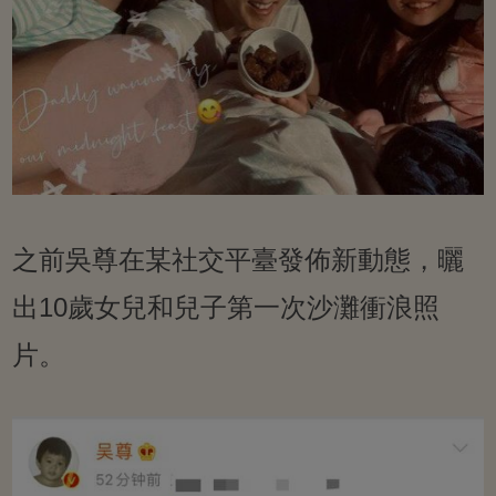
之前吳尊在某社交平臺發佈新動態，曬
出10歲女兒和兒子第一次沙灘衝浪照
片。