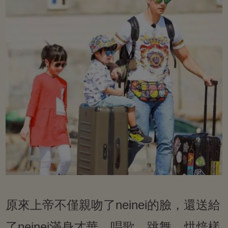
原來上帝不僅親吻了neinei的臉，還送給
了neinei滿身才華，唱歌、跳舞、烘焙樣