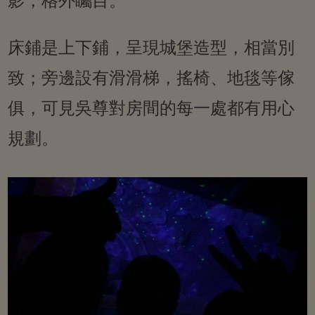
影，格外矚目。
床鋪是上下鋪，呈現城堡造型，相當別
致；旁邊設有滑滑梯，搖椅、地毯等傢
俱，可見吳尊對房間的每一處都有用心
規劃。