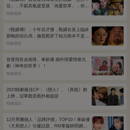
住」，不顧其氣虛直接「為愛鼓掌」，你看
桌上放的啥？簡直一目了然
陸劇賞析
《甄嬛傳》：十年后才懂，甄嬛在皇上臨終
那晚的坦白局，徹底戳穿了純元根本不是被
宜修害死的真相！
陸劇賞析
首發預告金南珠、車銀優 婚外情愛情復仇
劇《神奇的世界 》！
韓網資訊
2023韓劇最佳CP：《戀人》、《異能》都
上榜，冠軍戲里戲外都超甜
韓網資訊
12月男團個人「品牌評價」TOP10！車銀優
《犬系戀人》引爆話題，RM軍服帥照網瘋