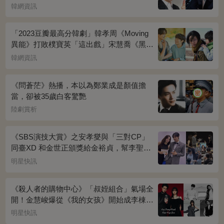
傳
韓網資訊
「2023豆瓣最高分韓劇」韓孝周《Moving
異能》打敗樸寶英「這出戲」宋慧喬《黑暗
榮耀》奪冠
韓網資訊
《問蒼茫》熱播，本以為鄭業成是顏值擔
當，卻被35歲白客驚艷
陸劇賞析
《SBS演技大賞》之安孝燮與「三對CP」
同臺XD 和金世正頒獎給金裕貞，幫李聖經
披外套超甜~
明星快訊
《殺人者的購物中心》「叔姪組合」氣場全
開！金慧峻爆從《我的女孩》開始成李棟旭
迷妹~
明星快訊