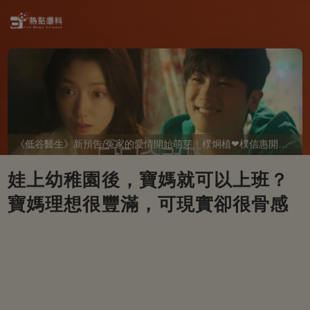
《低谷醫生》新預告/冤家的愛情開始萌芽！樸炯植❤樸信惠開啓「同居生活」互相共鳴、安慰~
娃上幼稚園後，寶媽就可以上班？
寶媽理想很豐滿，可現實卻很骨感