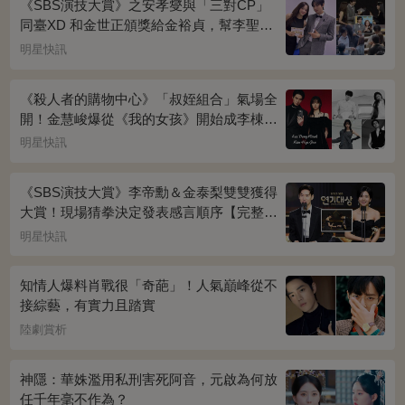
《SBS演技大賞》之安孝燮與「三對CP」
同臺XD 和金世正頒獎給金裕貞，幫李聖經
披外套超甜~
明星快訊
《殺人者的購物中心》「叔姪組合」氣場全
開！金慧峻爆從《我的女孩》開始成李棟旭
迷妹~
明星快訊
《SBS演技大賞》李帝勳＆金泰梨雙雙獲得
大賞！現場猜拳決定發表感言順序【完整得
獎名單】
明星快訊
知情人爆料肖戰很「奇葩」！人氣巔峰從不
接綜藝，有實力且踏實
陸劇賞析
神隱：華姝濫用私刑害死阿音，元啟為何放
任千年毫不作為？