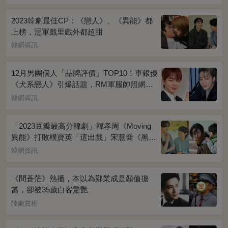
2023韓劇最佳CP：《戀人》、《異能》都
上榜，冠軍戲里戲外都超甜
韓網資訊
12月男團個人「品牌評價」TOP10！車銀優
《犬系戀人》引爆話題，RM軍服帥照網瘋
傳
韓網資訊
「2023豆瓣最高分韓劇」韓孝周《Moving
異能》打敗樸寶英「這出戲」宋慧喬《黑暗
榮耀》奪冠
韓網資訊
《問蒼茫》熱播，本以為鄭業成是顏值擔
當，卻被35歲白客驚艷
陸劇賞析