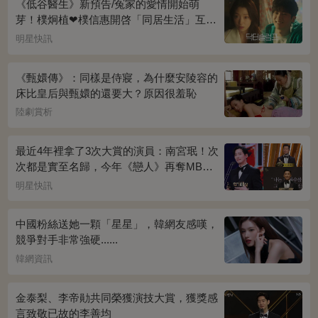
《低谷醫生》新預告/冤家的愛情開始萌
芽！樸炯植❤樸信惠開啓「同居生活」互相
共鳴、安慰~
明星快訊
《甄嬛傳》：同樣是侍寢，為什麼安陵容的
床比皇后與甄嬛的還要大？原因很羞恥
陸劇賞析
最近4年裡拿了3次大賞的演員：南宮珉！次
次都是實至名歸，今年《戀人》再奪MBC
演技大賞
明星快訊
中國粉絲送她一顆「星星」，韓網友感嘆，
競爭對手非常強硬......
韓網資訊
金泰梨、李帝勛共同榮獲演技大賞，獲獎感
言致敬已故的李善均