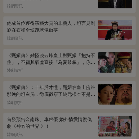
韓網資訊
他成首位獲得演藝大賞的非藝人，坦言見到
劉在石和全炫茂就像做夢
韓網資訊
《甄嬛傳》難怪凌云峰皇上對甄嬛「把持不
住」，不顧其氣虛直接「為愛鼓掌」，你看
桌上放的啥？簡直一目了然
陸劇賞析
《甄嬛傳》：十年后才懂，甄嬛在皇上臨終
那晚的坦白局，徹底戳穿了純元根本不是被
宜修害死的真相！
陸劇賞析
首發預告金南珠、車銀優 婚外情愛情復仇
劇《神奇的世界 》！
韓網資訊