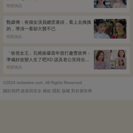
明星快訊
甄嬛傳：有個女演員總歪著頭，看上去拽拽
的，導演一看卻大贊不已
明星快訊
「收視女王」孔曉振爆當年曾打趣曹政奭：
準備好改變人生了吧XD 談及老公笑得合不
攏嘴~
明星快訊
©2024 redawine.com. All Rights Reserved.
關於我們
政策與安全
條款
隱私
版權
對於廣告商