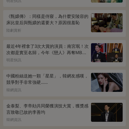
明星快訊
《甄嬛傳》：同樣是侍寢，為什麼安陵容的
床比皇后與甄嬛的還要大？原因很羞恥
陸劇賞析
最近4年裡拿了3次大賞的演員：南宮珉！次
次都是實至名歸，今年《戀人》再奪MBC
演技大賞
明星快訊
中國粉絲送她一顆「星星」，韓網友感嘆，
競爭對手非常強硬......
韓網資訊
金泰梨、李帝勛共同榮獲演技大賞，獲獎感
言致敬已故的李善均
韓網資訊