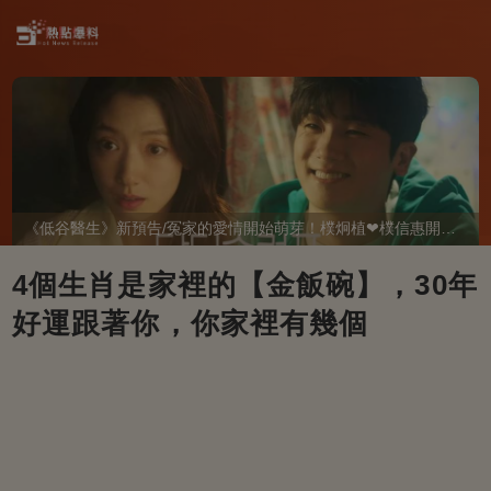
《低谷醫生》新預告/冤家的愛情開始萌芽！樸炯植❤樸信惠開啓「同居生活」互相共鳴、安慰~
4個生肖是家裡的【金飯碗】，30年
好運跟著你，你家裡有幾個