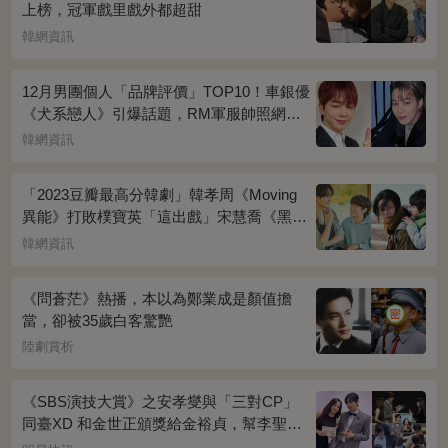
上榜，冠軍戲里戲外都超甜
韓網資訊
12月男團個人「品牌評價」TOP10！車銀優
《犬系戀人》引爆話題，RM軍服帥照網瘋
傳
韓網資訊
「2023豆瓣最高分韓劇」韓孝周《Moving
異能》打敗樸寶英「這出戲」宋慧喬《黑暗
榮耀》奪冠
韓網資訊
《問蒼茫》熱播，本以為鄭業成是顏值擔
當，卻被35歲白客驚艷
陸劇賞析
《SBS演技大賞》之安孝燮與「三對CP」
同臺XD 和金世正頒獎給金裕貞，幫李聖經
披外套超甜~