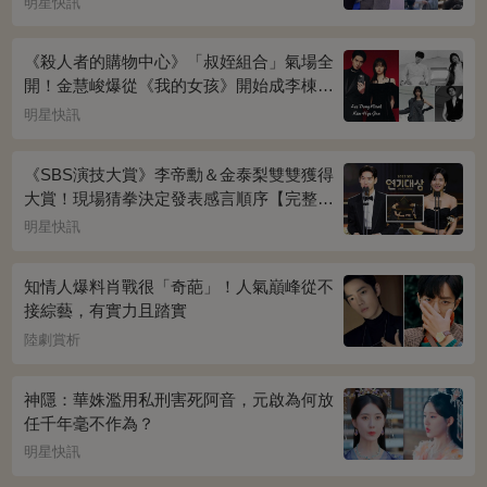
明星快訊
《殺人者的購物中心》「叔姪組合」氣場全
開！金慧峻爆從《我的女孩》開始成李棟旭
迷妹~
明星快訊
《SBS演技大賞》李帝勳＆金泰梨雙雙獲得
大賞！現場猜拳決定發表感言順序【完整得
獎名單】
明星快訊
知情人爆料肖戰很「奇葩」！人氣巔峰從不
接綜藝，有實力且踏實
陸劇賞析
神隱：華姝濫用私刑害死阿音，元啟為何放
任千年毫不作為？
明星快訊