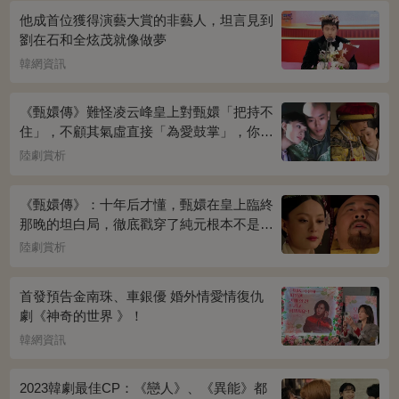
他成首位獲得演藝大賞的非藝人，坦言見到
劉在石和全炫茂就像做夢
韓網資訊
《甄嬛傳》難怪凌云峰皇上對甄嬛「把持不
住」，不顧其氣虛直接「為愛鼓掌」，你看
桌上放的啥？簡直一目了然
陸劇賞析
《甄嬛傳》：十年后才懂，甄嬛在皇上臨終
那晚的坦白局，徹底戳穿了純元根本不是被
宜修害死的真相！
陸劇賞析
首發預告金南珠、車銀優 婚外情愛情復仇
劇《神奇的世界 》！
韓網資訊
2023韓劇最佳CP：《戀人》、《異能》都