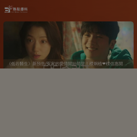
《低谷醫生》新預告/冤家的愛情開始萌芽！樸炯植❤樸信惠開啓「同居生活」互相共鳴、安慰~