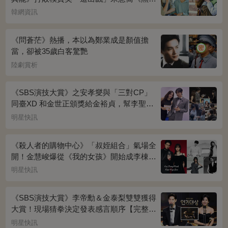
榮耀》奪冠
韓網資訊
《問蒼茫》熱播，本以為鄭業成是顏值擔
當，卻被35歲白客驚艷
陸劇賞析
《SBS演技大賞》之安孝燮與「三對CP」
同臺XD 和金世正頒獎給金裕貞，幫李聖經
披外套超甜~
明星快訊
《殺人者的購物中心》「叔姪組合」氣場全
開！金慧峻爆從《我的女孩》開始成李棟旭
迷妹~
明星快訊
《SBS演技大賞》李帝勳＆金泰梨雙雙獲得
大賞！現場猜拳決定發表感言順序【完整得
獎名單】
明星快訊