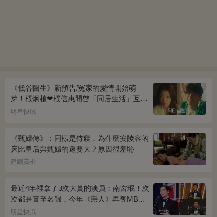
《低谷醫生》新預告/冤家的愛情開始萌
芽！樸炯植❤樸信惠開啓「同居生活」互相
共鳴、安慰~
明星快訊
《甄嬛傳》：同樣是侍寢，為什麼安陵容的
床比皇后與甄嬛的還要大？原因很羞恥
陸劇賞析
最近4年裡拿了3次大賞的演員：南宮珉！次
次都是實至名歸，今年《戀人》再奪MBC
演技大賞
明星快訊