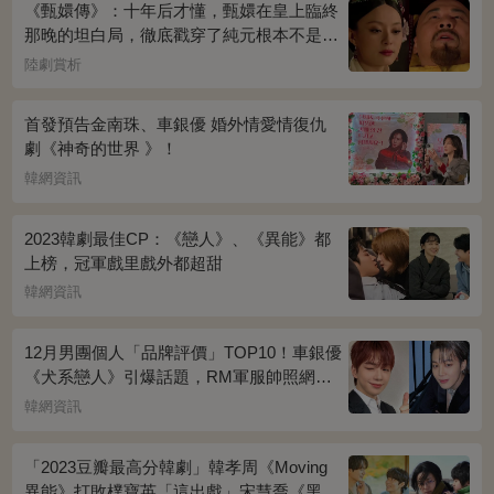
《甄嬛傳》：十年后才懂，甄嬛在皇上臨終
那晚的坦白局，徹底戳穿了純元根本不是被
宜修害死的真相！
陸劇賞析
首發預告金南珠、車銀優 婚外情愛情復仇
劇《神奇的世界 》！
韓網資訊
2023韓劇最佳CP：《戀人》、《異能》都
上榜，冠軍戲里戲外都超甜
韓網資訊
12月男團個人「品牌評價」TOP10！車銀優
《犬系戀人》引爆話題，RM軍服帥照網瘋
傳
韓網資訊
「2023豆瓣最高分韓劇」韓孝周《Moving
異能》打敗樸寶英「這出戲」宋慧喬《黑暗