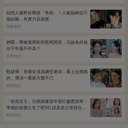
知情人爆料肖戰很「奇葩」！人氣巔峰從不
接綜藝，有實力且踏實
陸劇賞析
神隱：華姝濫用私刑害死阿音，元啟為何放
任千年毫不作為？
明星快訊
甄嬛傳：有個女演員總歪著頭，看上去拽拽
的，導演一看卻大贊不已
明星快訊
「收視女王」孔曉振爆當年曾打趣曹政奭：
準備好改變人生了吧XD 談及老公笑得合不
攏嘴~
明星快訊