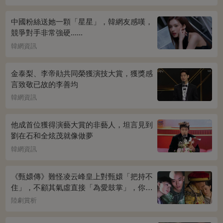
中國粉絲送她一顆「星星」，韓網友感嘆，
競爭對手非常強硬......
韓網資訊
金泰梨、李帝勛共同榮獲演技大賞，獲獎感
言致敬已故的李善均
韓網資訊
他成首位獲得演藝大賞的非藝人，坦言見到
劉在石和全炫茂就像做夢
韓網資訊
《甄嬛傳》難怪凌云峰皇上對甄嬛「把持不
住」，不顧其氣虛直接「為愛鼓掌」，你看
桌上放的啥？簡直一目了然
陸劇賞析