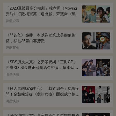
「2023豆瓣最高分韓劇」韓孝周《Moving
異能》打敗樸寶英「這出戲」宋慧喬《黑暗
榮耀》奪冠
韓網資訊
《問蒼茫》熱播，本以為鄭業成是顏值擔
當，卻被35歲白客驚艷
陸劇賞析
《SBS演技大賞》之安孝燮與「三對CP」
同臺XD 和金世正頒獎給金裕貞，幫李聖經
披外套超甜~
明星快訊
《殺人者的購物中心》「叔姪組合」氣場全
開！金慧峻爆從《我的女孩》開始成李棟旭
迷妹~
明星快訊
《SBS演技大賞》李帝勳＆金泰梨雙雙獲得