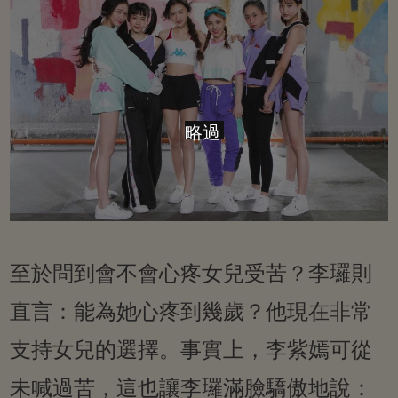
略過
至於問到會不會心疼女兒受苦？李㼈則
直言：能為她心疼到幾歲？他現在非常
支持女兒的選擇。事實上，李紫嫣可從
未喊過苦，這也讓李㼈滿臉驕傲地說：