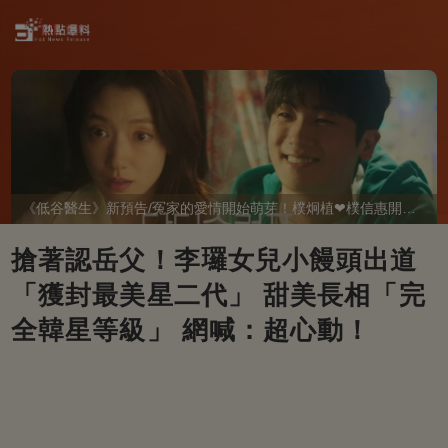
《低谷醫生》新預告/冤家的愛情開始萌芽！樸炯植❤樸信惠開啓「同居生活」互相共鳴、安慰~
搶著認岳父！李㼈女兒小饅頭出道
「獲封最美星二代」 甜美長相「完
全韓星等級」 網喊：超心動！