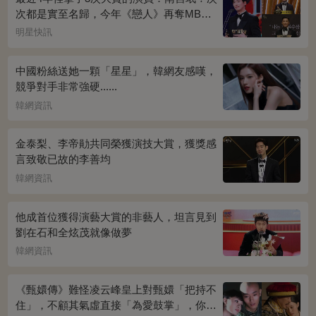
次都是實至名歸，今年《戀人》再奪MBC
演技大賞
明星快訊
中國粉絲送她一顆「星星」，韓網友感嘆，
競爭對手非常強硬......
韓網資訊
金泰梨、李帝勛共同榮獲演技大賞，獲獎感
言致敬已故的李善均
韓網資訊
他成首位獲得演藝大賞的非藝人，坦言見到
劉在石和全炫茂就像做夢
韓網資訊
《甄嬛傳》難怪凌云峰皇上對甄嬛「把持不
住」，不顧其氣虛直接「為愛鼓掌」，你看