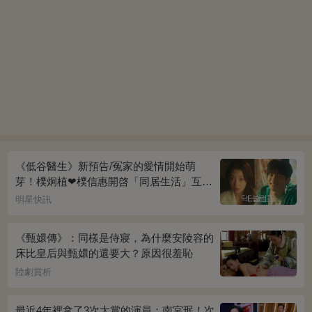
《低谷醫生》新預告/冤家的愛情開始萌
芽！樸炯植❤樸信惠開啓「同居生活」互相
共鳴、安慰~
明星快訊
《甄嬛傳》：同樣是侍寢，為什麼安陵容的
床比皇后與甄嬛的還要大？原因很羞恥
陸劇賞析
最近4年裡拿了3次大賞的演員：南宮珉！次