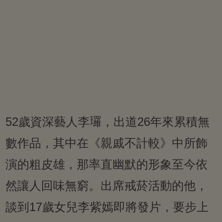
52歲資深藝人李㼈，出道26年來累積無
數作品，其中在《親戚不計較》中所飾
演的粗皮雄，那率直幽默的形象至今依
然讓人回味無窮。出席戒菸活動的他，
談到17歲女兒李紫嫣即將發片，要步上