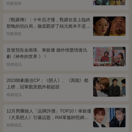
桌上放的啥？簡直一目了然
陸劇賞析
《甄嬛傳》：十年后才懂，甄嬛在皇上臨終
那晚的坦白局，徹底戳穿了純元根本不是被
宜修害死的真相！
陸劇賞析
首發預告金南珠、車銀優 婚外情愛情復仇
劇《神奇的世界 》！
韓網資訊
2023韓劇最佳CP：《戀人》、《異能》都
上榜，冠軍戲里戲外都超甜
韓網資訊
12月男團個人「品牌評價」TOP10！車銀優
《犬系戀人》引爆話題，RM軍服帥照網瘋
傳
韓網資訊