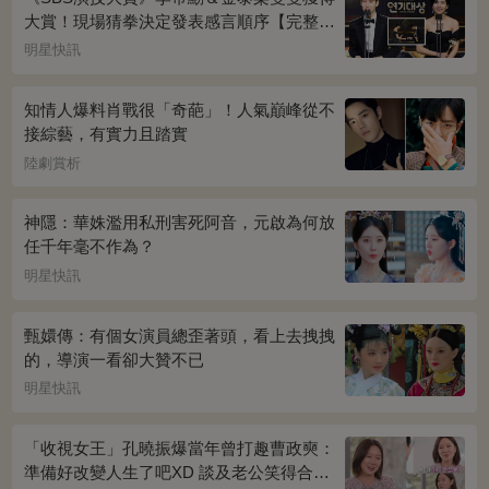
大賞！現場猜拳決定發表感言順序【完整得
獎名單】
明星快訊
知情人爆料肖戰很「奇葩」！人氣巔峰從不
接綜藝，有實力且踏實
陸劇賞析
神隱：華姝濫用私刑害死阿音，元啟為何放
任千年毫不作為？
明星快訊
甄嬛傳：有個女演員總歪著頭，看上去拽拽
的，導演一看卻大贊不已
明星快訊
「收視女王」孔曉振爆當年曾打趣曹政奭：
準備好改變人生了吧XD 談及老公笑得合不