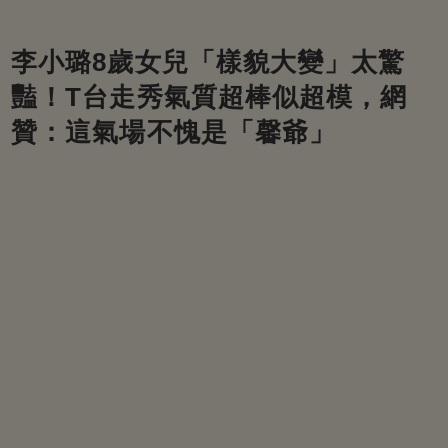
李小璐8歲女兒「樣貌大變」太驚
豔！T台走秀氣質超棒似超模，網
贊：這氣場不愧是「馨爺」