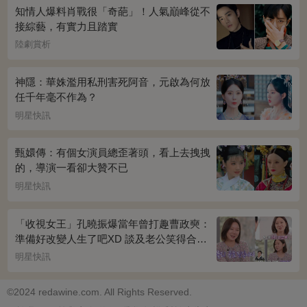
知情人爆料肖戰很「奇葩」！人氣巔峰從不
接綜藝，有實力且踏實
陸劇賞析
神隱：華姝濫用私刑害死阿音，元啟為何放
任千年毫不作為？
明星快訊
甄嬛傳：有個女演員總歪著頭，看上去拽拽
的，導演一看卻大贊不已
明星快訊
「收視女王」孔曉振爆當年曾打趣曹政奭：
準備好改變人生了吧XD 談及老公笑得合不
攏嘴~
明星快訊
©2024 redawine.com. All Rights Reserved.