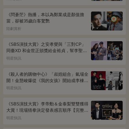
《問蒼茫》熱播，本以為鄭業成是顏值擔
當，卻被35歲白客驚艷
陸劇賞析
《SBS演技大賞》之安孝燮與「三對CP」
同臺XD 和金世正頒獎給金裕貞，幫李聖經
披外套超甜~
明星快訊
《殺人者的購物中心》「叔姪組合」氣場全
開！金慧峻爆從《我的女孩》開始成李棟旭
迷妹~
明星快訊
《SBS演技大賞》李帝勳＆金泰梨雙雙獲得
大賞！現場猜拳決定發表感言順序【完整得
獎名單】
明星快訊