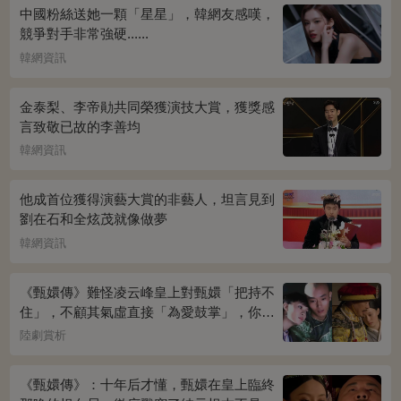
中國粉絲送她一顆「星星」，韓網友感嘆，
競爭對手非常強硬......
韓網資訊
金泰梨、李帝勛共同榮獲演技大賞，獲獎感
言致敬已故的李善均
韓網資訊
他成首位獲得演藝大賞的非藝人，坦言見到
劉在石和全炫茂就像做夢
韓網資訊
《甄嬛傳》難怪凌云峰皇上對甄嬛「把持不
住」，不顧其氣虛直接「為愛鼓掌」，你看
桌上放的啥？簡直一目了然
陸劇賞析
《甄嬛傳》：十年后才懂，甄嬛在皇上臨終