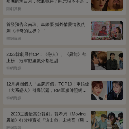
那晚的坦白局，徹底戳穿了純元根本不是被
宜修害死的真相！
陸劇賞析
首發預告金南珠、車銀優 婚外情愛情復仇
劇《神奇的世界 》！
韓網資訊
2023韓劇最佳CP：《戀人》、《異能》都
上榜，冠軍戲里戲外都超甜
韓網資訊
12月男團個人「品牌評價」TOP10！車銀優
《犬系戀人》引爆話題，RM軍服帥照網瘋
傳
韓網資訊
「2023豆瓣最高分韓劇」韓孝周《Moving
異能》打敗樸寶英「這出戲」宋慧喬《黑暗
榮耀》奪冠
韓網資訊