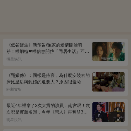
《低谷醫生》新預告/冤家的愛情開始萌
芽！樸炯植❤樸信惠開啓「同居生活」互相
共鳴、安慰~
明星快訊
《甄嬛傳》：同樣是侍寢，為什麼安陵容的
床比皇后與甄嬛的還要大？原因很羞恥
陸劇賞析
最近4年裡拿了3次大賞的演員：南宮珉！次
次都是實至名歸，今年《戀人》再奪MBC
演技大賞
明星快訊