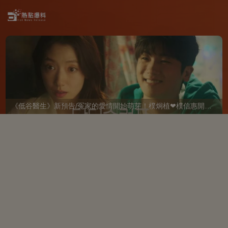
《低谷醫生》新預告/冤家的愛情開始萌芽！樸炯植❤樸信惠開啓「同居生活」互相共鳴、安慰~