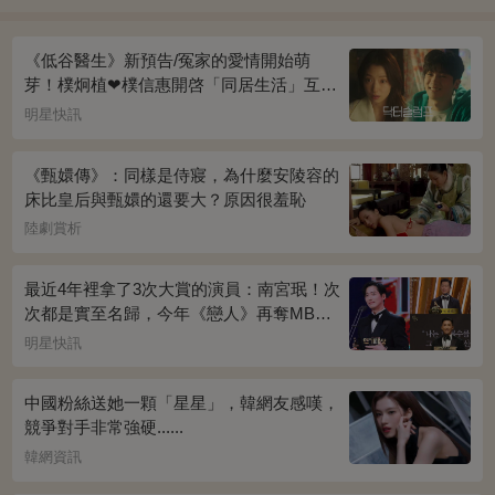
《低谷醫生》新預告/冤家的愛情開始萌
芽！樸炯植❤樸信惠開啓「同居生活」互相
共鳴、安慰~
明星快訊
《甄嬛傳》：同樣是侍寢，為什麼安陵容的
床比皇后與甄嬛的還要大？原因很羞恥
陸劇賞析
最近4年裡拿了3次大賞的演員：南宮珉！次
次都是實至名歸，今年《戀人》再奪MBC
演技大賞
明星快訊
中國粉絲送她一顆「星星」，韓網友感嘆，
競爭對手非常強硬......
韓網資訊