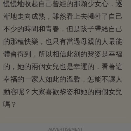
慢慢地收起自己曾經的那顆少女心，逐
漸地走向成熟，雖然看上去犧牲了自己
不少的時間和青春，但是孩子帶給自己
的那種快樂，也只有當過母親的人最能
體會得到，所以相信此刻的黎姿是幸福
的，她的兩個女兒也是幸運的，看著這
幸福的一家人如此的溫馨，怎能不讓人
動容呢？大家喜歡黎姿和她的兩個女兒
嗎？
ADVERTISEMENT