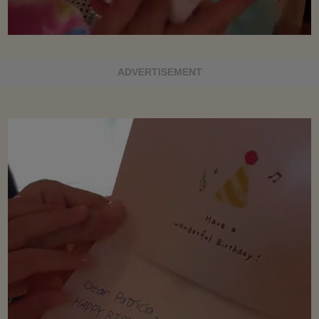
ADVERTISEMENT