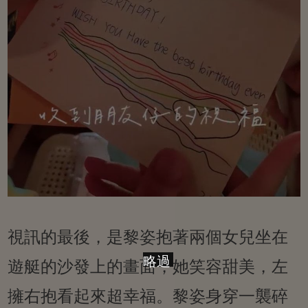
視訊的最後，是黎姿抱著兩個女兒坐在
略過
遊艇的沙發上的畫面，她笑容甜美，左
擁右抱看起來超幸福。黎姿身穿一襲碎