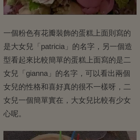
一個粉色有花瓣裝飾的蛋糕上面則寫的
是大女兒「patricia」的名字，另一個造
型看起來比較簡單的蛋糕上面寫的是二
女兒「gianna」的名字，可以看出兩個
女兒的性格和喜好真的很不一樣呀，二
女兒一個簡單實在，大女兒比較有少女
心呢。