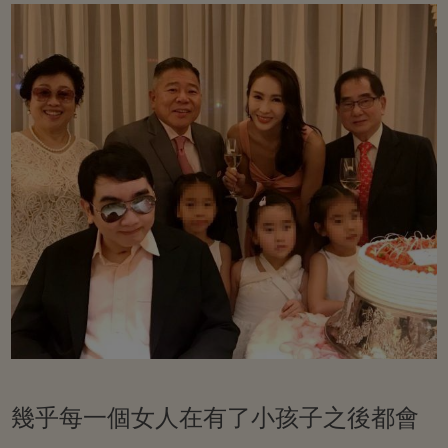
幾乎每一個女人在有了小孩子之後都會