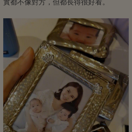
實都不像對方，但都長得很好看。