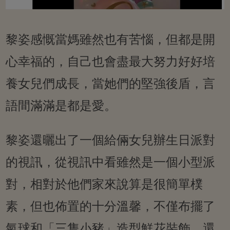
黎姿感慨當媽雖然也有苦惱，但都是開
心幸福的，自己也會盡最大努力好好培
養女兒們成長，當她們的堅強後盾，言
語間滿滿是都是愛。
黎姿還曬出了一個給倆女兒辦生日派對
的視訊，從視訊中看雖然是一個小型派
對，相對於他們家來說算是很簡單樸
素，但也佈置的十分溫馨，不僅布擺了
氣球和「三隻小豬」造型鮮花裝飾，還