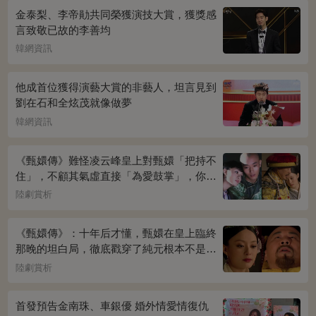
金泰梨、李帝勛共同榮獲演技大賞，獲獎感
言致敬已故的李善均
韓網資訊
他成首位獲得演藝大賞的非藝人，坦言見到
劉在石和全炫茂就像做夢
韓網資訊
《甄嬛傳》難怪凌云峰皇上對甄嬛「把持不
住」，不顧其氣虛直接「為愛鼓掌」，你看
桌上放的啥？簡直一目了然
陸劇賞析
《甄嬛傳》：十年后才懂，甄嬛在皇上臨終
那晚的坦白局，徹底戳穿了純元根本不是被
宜修害死的真相！
陸劇賞析
首發預告金南珠、車銀優 婚外情愛情復仇