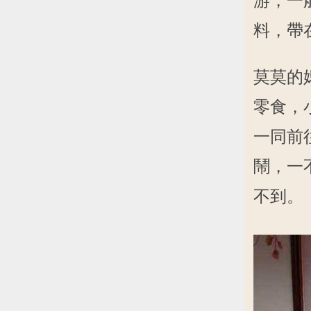
游，一
料，帶
莫莫的
零食，
一同前
鬧，一
不到。