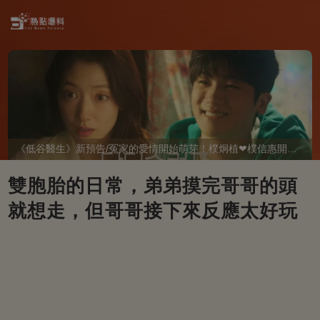
《低谷醫生》新預告/冤家的愛情開始萌芽！樸炯植❤樸信惠開啓「同居生活」互相共鳴、安慰~
雙胞胎的日常，弟弟摸完哥哥的頭
就想走，但哥哥接下來反應太好玩