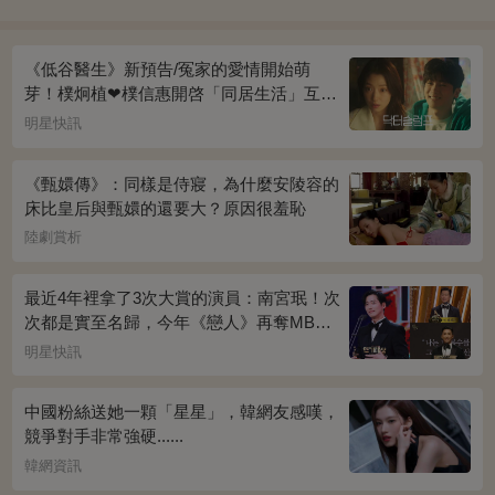
《低谷醫生》新預告/冤家的愛情開始萌
芽！樸炯植❤樸信惠開啓「同居生活」互相
共鳴、安慰~
明星快訊
《甄嬛傳》：同樣是侍寢，為什麼安陵容的
床比皇后與甄嬛的還要大？原因很羞恥
陸劇賞析
最近4年裡拿了3次大賞的演員：南宮珉！次
次都是實至名歸，今年《戀人》再奪MBC
演技大賞
明星快訊
中國粉絲送她一顆「星星」，韓網友感嘆，
競爭對手非常強硬......
韓網資訊