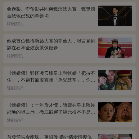
金泰梨、李帝勛共同榮獲演技大賞，獲獎感
言致敬已故的李善均
韓網資訊
他成首位獲得演藝大賞的非藝人，坦言見到
劉在石和全炫茂就像做夢
韓網資訊
《甄嬛傳》難怪凌云峰皇上對甄嬛「把持不
住」，不顧其氣虛直接「為愛鼓掌」，你看
桌上放的啥？簡直一目了然
陸劇賞析
《甄嬛傳》：十年后才懂，甄嬛在皇上臨終
那晚的坦白局，徹底戳穿了純元根本不是被
宜修害死的真相！
陸劇賞析
首發預告金南珠、車銀優 婚外情愛情復仇