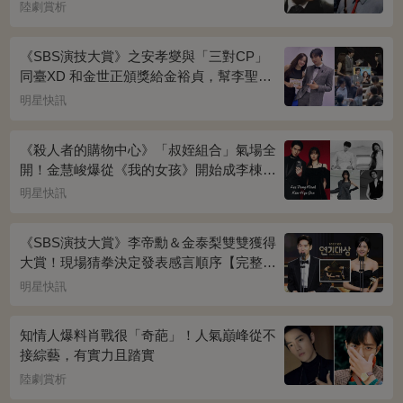
陸劇賞析
《SBS演技大賞》之安孝燮與「三對CP」
同臺XD 和金世正頒獎給金裕貞，幫李聖經
披外套超甜~
明星快訊
《殺人者的購物中心》「叔姪組合」氣場全
開！金慧峻爆從《我的女孩》開始成李棟旭
迷妹~
明星快訊
《SBS演技大賞》李帝勳＆金泰梨雙雙獲得
大賞！現場猜拳決定發表感言順序【完整得
獎名單】
明星快訊
知情人爆料肖戰很「奇葩」！人氣巔峰從不
接綜藝，有實力且踏實
陸劇賞析