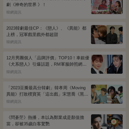
劇《神奇的世界 》！
韓網資訊
2023韓劇最佳CP：《戀人》、《異能》都
上榜，冠軍戲里戲外都超甜
韓網資訊
12月男團個人「品牌評價」TOP10！車銀優
《犬系戀人》引爆話題，RM軍服帥照網瘋
傳
韓網資訊
「2023豆瓣最高分韓劇」韓孝周《Moving
異能》打敗樸寶英「這出戲」宋慧喬《黑暗
榮耀》奪冠
韓網資訊
《問蒼茫》熱播，本以為鄭業成是顏值擔
當，卻被35歲白客驚艷