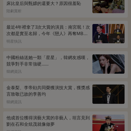
床比皇后與甄嬛的還要大？原因很羞恥
陸劇賞析
最近4年裡拿了3次大賞的演員：南宮珉！次
次都是實至名歸，今年《戀人》再奪MBC
演技大賞
明星快訊
中國粉絲送她一顆「星星」，韓網友感嘆，
競爭對手非常強硬......
韓網資訊
金泰梨、李帝勛共同榮獲演技大賞，獲獎感
言致敬已故的李善均
韓網資訊
他成首位獲得演藝大賞的非藝人，坦言見到
劉在石和全炫茂就像做夢