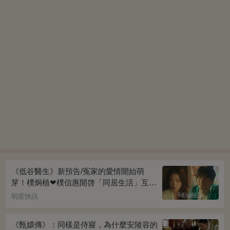
《低谷醫生》新預告/冤家的愛情開始萌
芽！樸炯植❤樸信惠開啓「同居生活」互相
共鳴、安慰~
明星快訊
《甄嬛傳》：同樣是侍寢，為什麼安陵容的