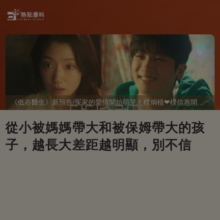
《低谷醫生》新預告/冤家的愛情開始萌芽！樸炯植❤樸信惠開啓「同居生活」互相共鳴、安慰~
從小被媽媽帶大和被保姆帶大的孩
子，越長大差距越明顯，別不信