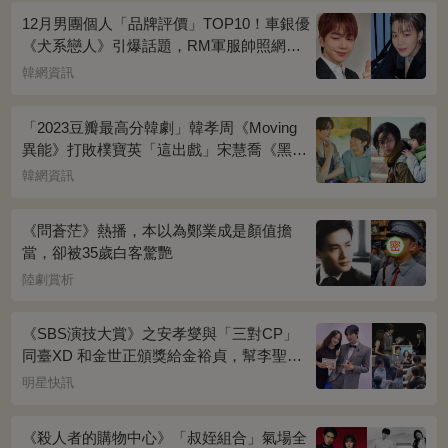
12月男團個人「品牌評價」TOP10！車銀優
《犬系戀人》引爆話題，RM軍服帥照網瘋
傳
韓網資訊
「2023豆瓣最高分韓劇」韓孝周《Moving
異能》打敗樸寶英「這出戲」宋慧喬《黑暗
榮耀》奪冠
韓網資訊
《問蒼茫》熱播，本以為鄭業成是顏值擔
當，卻被35歲白客驚艷
陸劇賞析
《SBS演技大賞》之安孝燮與「三對CP」
同臺XD 和金世正頒獎給金裕貞，幫李聖經
披外套超甜~
明星快訊
《殺人者的購物中心》「叔姪組合」氣場全