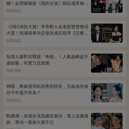
開！金慧峻爆從《我的女孩》開始成李棟旭
迷妹~
明星快訊
《SBS演技大賞》李帝勳＆金泰梨雙雙獲得
大賞！現場猜拳決定發表感言順序【完整得
獎名單】
明星快訊
知情人爆料肖戰很「奇葩」！人氣巔峰從不
接綜藝，有實力且踏實
陸劇賞析
神隱：華姝濫用私刑害死阿音，元啟為何放
任千年毫不作為？
明星快訊
甄嬛傳：有個女演員總歪著頭，看上去拽拽
的，導演一看卻大贊不已