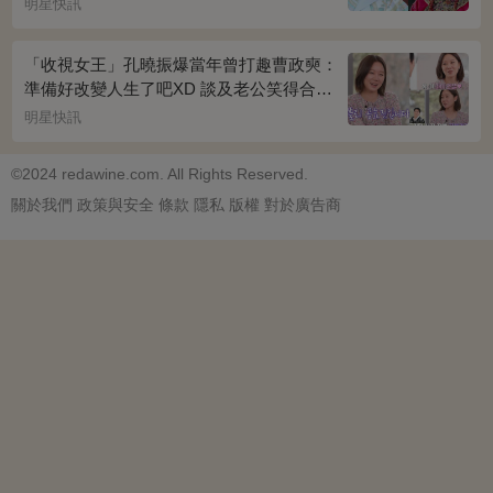
明星快訊
「收視女王」孔曉振爆當年曾打趣曹政奭：
準備好改變人生了吧XD 談及老公笑得合不
攏嘴~
明星快訊
©2024 redawine.com. All Rights Reserved.
關於我們
政策與安全
條款
隱私
版權
對於廣告商