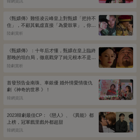
韓網資訊
《甄嬛傳》難怪凌云峰皇上對甄嬛「把持不
住」，不顧其氣虛直接「為愛鼓掌」，你看
桌上放的啥？簡直一目了然
陸劇賞析
《甄嬛傳》：十年后才懂，甄嬛在皇上臨終
那晚的坦白局，徹底戳穿了純元根本不是被
宜修害死的真相！
陸劇賞析
首發預告金南珠、車銀優 婚外情愛情復仇
劇《神奇的世界 》！
韓網資訊
2023韓劇最佳CP：《戀人》、《異能》都
上榜，冠軍戲里戲外都超甜
韓網資訊