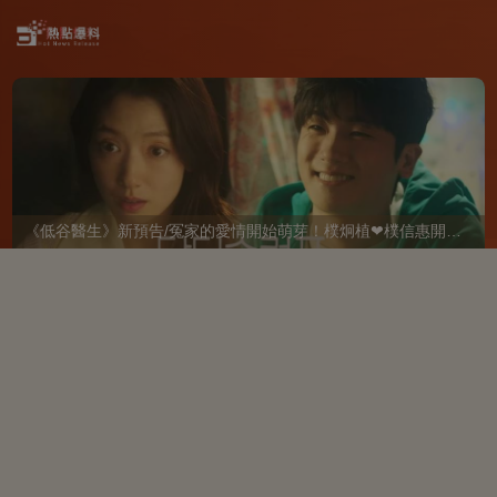
《低谷醫生》新預告/冤家的愛情開始萌芽！樸炯植❤樸信惠開啓「同居生活」互相共鳴、安慰~