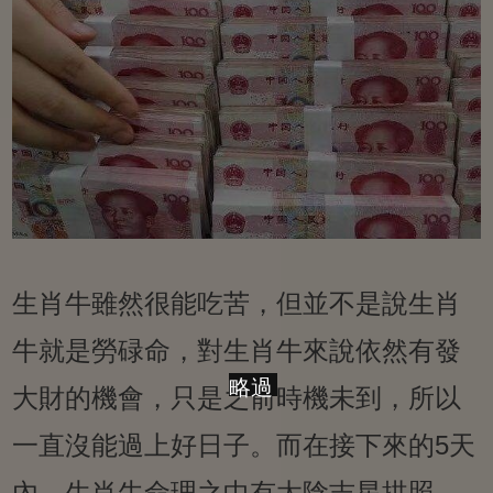
生肖牛雖然很能吃苦，但並不是說生肖
牛就是勞碌命，對生肖牛來說依然有發
略過
大財的機會，只是之前時機未到，所以
一直沒能過上好日子。而在接下來的5天
內，生肖牛命理之中有太陰吉星拱照，