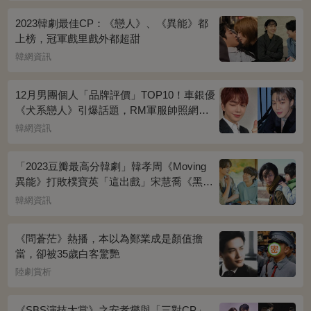
2023韓劇最佳CP：《戀人》、《異能》都
上榜，冠軍戲里戲外都超甜
韓網資訊
12月男團個人「品牌評價」TOP10！車銀優
《犬系戀人》引爆話題，RM軍服帥照網瘋
傳
韓網資訊
「2023豆瓣最高分韓劇」韓孝周《Moving
異能》打敗樸寶英「這出戲」宋慧喬《黑暗
榮耀》奪冠
韓網資訊
《問蒼茫》熱播，本以為鄭業成是顏值擔
當，卻被35歲白客驚艷
陸劇賞析
《SBS演技大賞》之安孝燮與「三對CP」