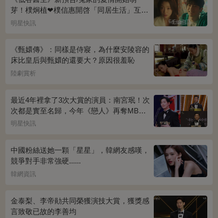
芽！樸炯植❤樸信惠開啓「同居生活」互相
共鳴、安慰~
明星快訊
《甄嬛傳》：同樣是侍寢，為什麼安陵容的
床比皇后與甄嬛的還要大？原因很羞恥
陸劇賞析
最近4年裡拿了3次大賞的演員：南宮珉！次
次都是實至名歸，今年《戀人》再奪MBC
演技大賞
明星快訊
中國粉絲送她一顆「星星」，韓網友感嘆，
競爭對手非常強硬......
韓網資訊
金泰梨、李帝勛共同榮獲演技大賞，獲獎感
言致敬已故的李善均