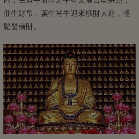
催生財帛，讓生肖牛迎來橫財大運，輕
鬆發橫財。