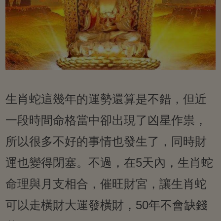
生肖蛇這幾年的運勢還算是不錯，但近
一段時間命格當中卻出現了凶星作祟，
所以很多不好的事情也發生了，同時財
運也變得閉塞。不過，在5天內，生肖蛇
命理與月支相合，催旺財宮，讓生肖蛇
可以走橫財大運發橫財，50年不會缺錢