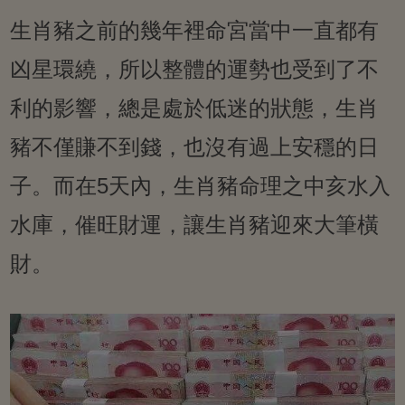
生肖豬之前的幾年裡命宮當中一直都有
凶星環繞，所以整體的運勢也受到了不
利的影響，總是處於低迷的狀態，生肖
豬不僅賺不到錢，也沒有過上安穩的日
子。而在5天內，生肖豬命理之中亥水入
水庫，催旺財運，讓生肖豬迎來大筆橫
財。