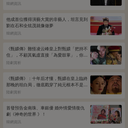
韓網資訊
他成首位獲得演藝大賞的非藝人，坦言見到
劉在石和全炫茂就像做夢
韓網資訊
《甄嬛傳》難怪凌云峰皇上對甄嬛「把持不
住」，不顧其氣虛直接「為愛鼓掌」，你看
桌上放的啥？簡直一目了然
陸劇賞析
《甄嬛傳》：十年后才懂，甄嬛在皇上臨終
那晚的坦白局，徹底戳穿了純元根本不是被
宜修害死的真相！
陸劇賞析
首發預告金南珠、車銀優 婚外情愛情復仇
劇《神奇的世界 》！
韓網資訊