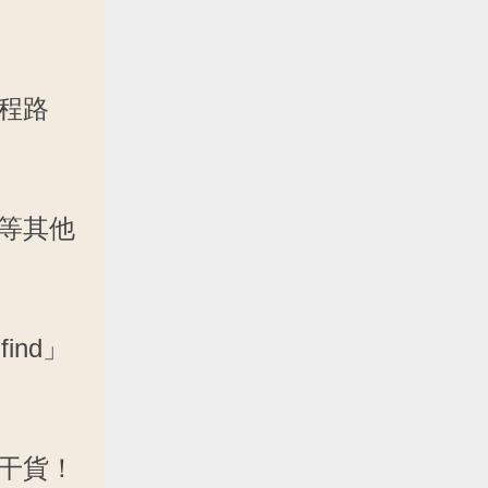
程路
等其他
ind」
干貨！