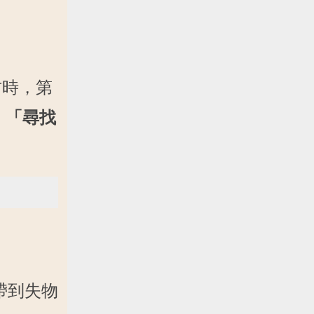
方時，第
，「尋找
帶到失物