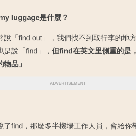
d my luggage是什麼？
說「find out」，我們找不到取行李的地
是說「find」，
但find在英文里側重的是
的物品」
ADVERTISEMENT
說了find，那麼多半機場工作人員，會給你