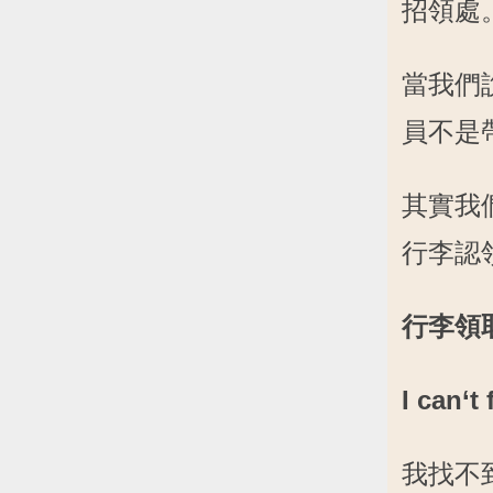
招領處
當我們說：
員不是
其實我
行李認領
行李領取處
I can‘t
我找不