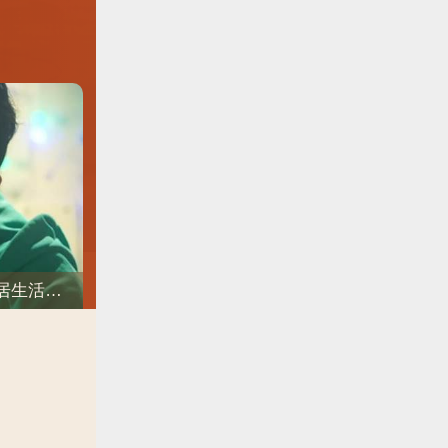
《低谷醫生》新預告/冤家的愛情開始萌芽！樸炯植❤樸信惠開啓「同居生活」互相共鳴、安慰~