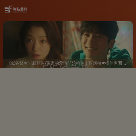
《低谷醫生》新預告/冤家的愛情開始萌芽！樸炯植❤樸信惠開啓「同居生活」互相共鳴、安慰~