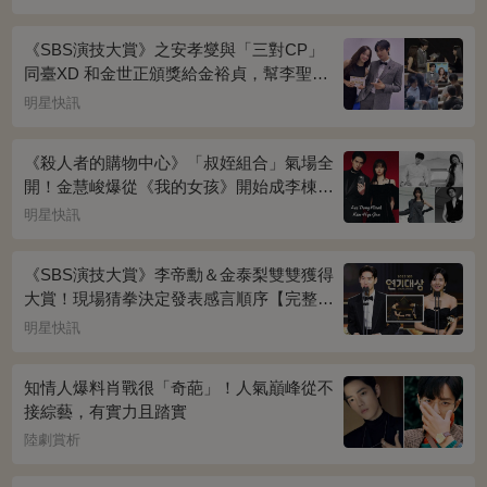
《SBS演技大賞》之安孝燮與「三對CP」
同臺XD 和金世正頒獎給金裕貞，幫李聖經
披外套超甜~
明星快訊
《殺人者的購物中心》「叔姪組合」氣場全
開！金慧峻爆從《我的女孩》開始成李棟旭
迷妹~
明星快訊
《SBS演技大賞》李帝勳＆金泰梨雙雙獲得
大賞！現場猜拳決定發表感言順序【完整得
獎名單】
明星快訊
知情人爆料肖戰很「奇葩」！人氣巔峰從不
接綜藝，有實力且踏實
陸劇賞析