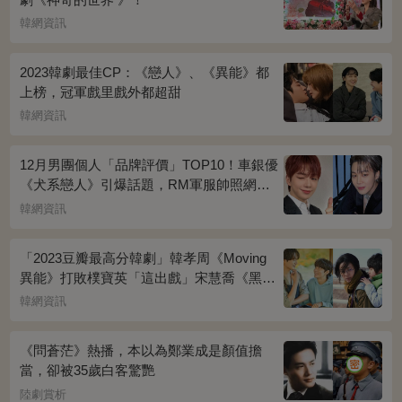
韓網資訊
2023韓劇最佳CP：《戀人》、《異能》都
上榜，冠軍戲里戲外都超甜
韓網資訊
12月男團個人「品牌評價」TOP10！車銀優
《犬系戀人》引爆話題，RM軍服帥照網瘋
傳
韓網資訊
「2023豆瓣最高分韓劇」韓孝周《Moving
異能》打敗樸寶英「這出戲」宋慧喬《黑暗
榮耀》奪冠
韓網資訊
《問蒼茫》熱播，本以為鄭業成是顏值擔
當，卻被35歲白客驚艷
陸劇賞析