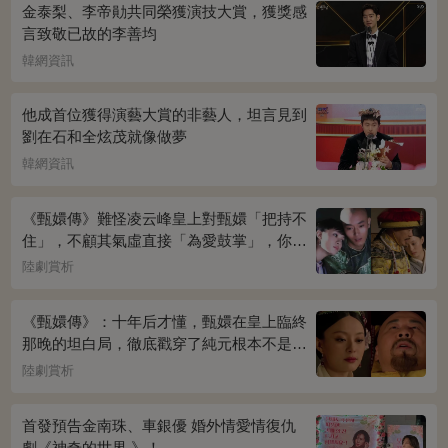
金泰梨、李帝勛共同榮獲演技大賞，獲獎感
言致敬已故的李善均
韓網資訊
他成首位獲得演藝大賞的非藝人，坦言見到
劉在石和全炫茂就像做夢
韓網資訊
《甄嬛傳》難怪凌云峰皇上對甄嬛「把持不
住」，不顧其氣虛直接「為愛鼓掌」，你看
桌上放的啥？簡直一目了然
陸劇賞析
《甄嬛傳》：十年后才懂，甄嬛在皇上臨終
那晚的坦白局，徹底戳穿了純元根本不是被
宜修害死的真相！
陸劇賞析
首發預告金南珠、車銀優 婚外情愛情復仇
劇《神奇的世界 》！