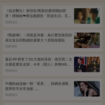
《低谷醫生》新預告/冤家的愛情開始萌
芽！樸炯植❤樸信惠開啓「同居生活」互相
共鳴、安慰~
明星快訊
《甄嬛傳》：同樣是侍寢，為什麼安陵容的
床比皇后與甄嬛的還要大？原因很羞恥
陸劇賞析
最近4年裡拿了3次大賞的演員：南宮珉！次
次都是實至名歸，今年《戀人》再奪MBC
演技大賞
明星快訊
中國粉絲送她一顆「星星」，韓網友感嘆，
競爭對手非常強硬......
韓網資訊