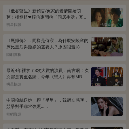
《低谷醫生》新預告/冤家的愛情開始萌
芽！樸炯植❤樸信惠開啓「同居生活」互相
共鳴、安慰~
明星快訊
《甄嬛傳》：同樣是侍寢，為什麼安陵容的
床比皇后與甄嬛的還要大？原因很羞恥
陸劇賞析
最近4年裡拿了3次大賞的演員：南宮珉！次
次都是實至名歸，今年《戀人》再奪MBC
演技大賞
明星快訊
中國粉絲送她一顆「星星」，韓網友感嘆，
競爭對手非常強硬......
韓網資訊