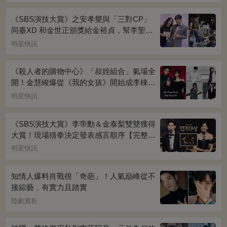
《SBS演技大賞》之安孝燮與「三對CP」
同臺XD 和金世正頒獎給金裕貞，幫李聖經
披外套超甜~
明星快訊
《殺人者的購物中心》「叔姪組合」氣場全
開！金慧峻爆從《我的女孩》開始成李棟旭
迷妹~
明星快訊
《SBS演技大賞》李帝勳＆金泰梨雙雙獲得
大賞！現場猜拳決定發表感言順序【完整得
獎名單】
明星快訊
知情人爆料肖戰很「奇葩」！人氣巔峰從不
接綜藝，有實力且踏實
陸劇賞析