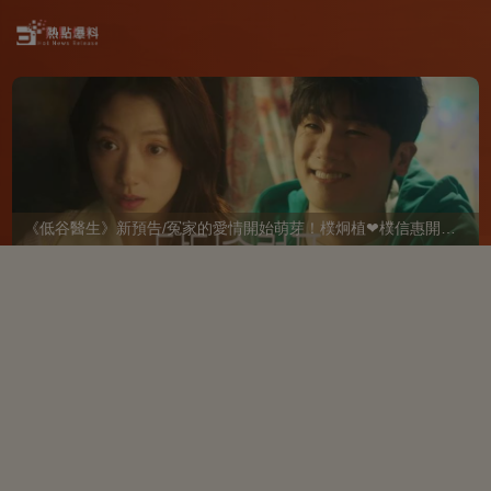
《低谷醫生》新預告/冤家的愛情開始萌芽！樸炯植❤樸信惠開啓「同居生活」互相共鳴、安慰~