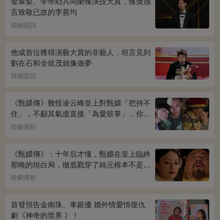
金泰梨、李帝勛共同榮獲演技大賞，獲獎感
言致敬已故的李善均
韓網資訊
他成首位獲得演藝大賞的非藝人，坦言見到
劉在石和全炫茂就像做夢
韓網資訊
《甄嬛傳》難怪凌云峰皇上對甄嬛「把持不
住」，不顧其氣虛直接「為愛鼓掌」，你看
桌上放的啥？簡直一目了然
陸劇賞析
《甄嬛傳》：十年后才懂，甄嬛在皇上臨終
那晚的坦白局，徹底戳穿了純元根本不是被
宜修害死的真相！
陸劇賞析
首發預告金南珠、車銀優 婚外情愛情復仇
劇《神奇的世界 》！