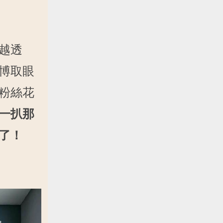
越透
博取眼
粉絲花
一扒那
了！