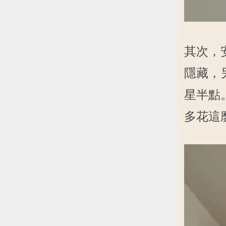
其次，
隱藏，
星半點
多花這