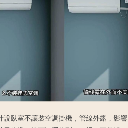
計說臥室不讓裝空調掛機，管線外露，影響