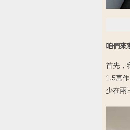
咱們來
首先，
1.5
少在兩