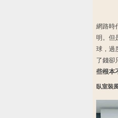
網路時
明。但
球，過
了錢卻
些根本
臥室裝