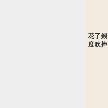
花了錢
度吹捧