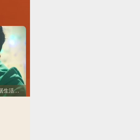
《低谷醫生》新預告/冤家的愛情開始萌芽！樸炯植❤樸信惠開啓「同居生活」互相共鳴、安慰~