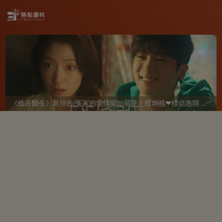
《低谷醫生》新預告/冤家的愛情開始萌芽！樸炯植❤樸信惠開啓「同居生活」互相共鳴、安慰~