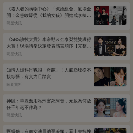
《殺人者的購物中心》「叔姪組合」氣場全
開！金慧峻爆從《我的女孩》開始成李棟旭
迷妹~
明星快訊
《SBS演技大賞》李帝勳＆金泰梨雙雙獲得
大賞！現場猜拳決定發表感言順序【完整得
獎名單】
明星快訊
知情人爆料肖戰很「奇葩」！人氣巔峰從不
接綜藝，有實力且踏實
陸劇賞析
神隱：華姝濫用私刑害死阿音，元啟為何放
任千年毫不作為？
明星快訊
甄嬛傳：有個女演員總歪著頭，看上去拽拽