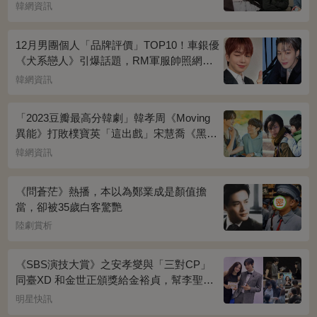
韓網資訊
12月男團個人「品牌評價」TOP10！車銀優
《犬系戀人》引爆話題，RM軍服帥照網瘋
傳
韓網資訊
「2023豆瓣最高分韓劇」韓孝周《Moving
異能》打敗樸寶英「這出戲」宋慧喬《黑暗
榮耀》奪冠
韓網資訊
《問蒼茫》熱播，本以為鄭業成是顏值擔
當，卻被35歲白客驚艷
陸劇賞析
《SBS演技大賞》之安孝燮與「三對CP」
同臺XD 和金世正頒獎給金裕貞，幫李聖經
披外套超甜~
明星快訊