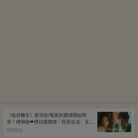
《低谷醫生》新預告/冤家的愛情開始萌
芽！樸炯植❤樸信惠開啓「同居生活」互相
共鳴、安慰~
明星快訊