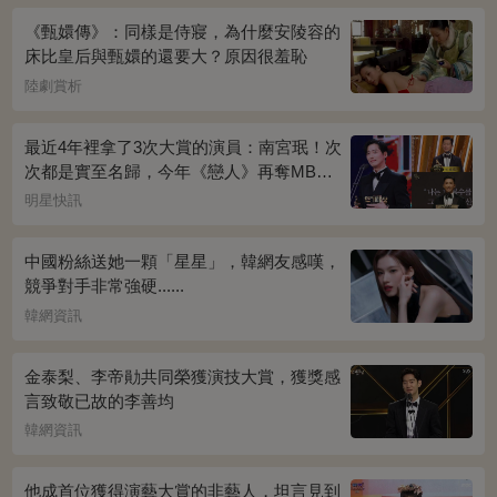
《甄嬛傳》：同樣是侍寢，為什麼安陵容的
床比皇后與甄嬛的還要大？原因很羞恥
陸劇賞析
最近4年裡拿了3次大賞的演員：南宮珉！次
次都是實至名歸，今年《戀人》再奪MBC
演技大賞
明星快訊
中國粉絲送她一顆「星星」，韓網友感嘆，
競爭對手非常強硬......
韓網資訊
金泰梨、李帝勛共同榮獲演技大賞，獲獎感
言致敬已故的李善均
韓網資訊
他成首位獲得演藝大賞的非藝人，坦言見到