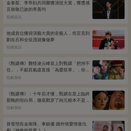
金泰梨、李帝勛共同榮獲演技大賞，獲獎感
言致敬已故的李善均
韓網資訊
他成首位獲得演藝大賞的非藝人，坦言見到
劉在石和全炫茂就像做夢
韓網資訊
《甄嬛傳》難怪凌云峰皇上對甄嬛「把持不
住」，不顧其氣虛直接「為愛鼓掌」，你看
桌上放的啥？簡直一目了然
陸劇賞析
《甄嬛傳》：十年后才懂，甄嬛在皇上臨終
那晚的坦白局，徹底戳穿了純元根本不是被
宜修害死的真相！
陸劇賞析
首發預告金南珠、車銀優 婚外情愛情復仇
劇《神奇的世界 》！