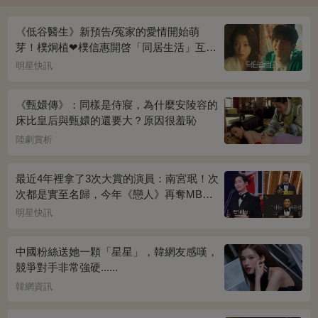
《低谷醫生》新預告/冤家的愛情開始萌
芽！樸炯植❤樸信惠開啓「同居生活」互相
共鳴、安慰~
明星快訊
《甄嬛傳》：同樣是侍寢，為什麼安陵容的
床比皇后與甄嬛的還要大？原因很羞恥
陸劇賞析
最近4年裡拿了3次大賞的演員：南宮珉！次
次都是實至名歸，今年《戀人》再奪MBC
演技大賞
明星快訊
中國粉絲送她一顆「星星」，韓網友感嘆，
競爭對手非常強硬......
韓網資訊