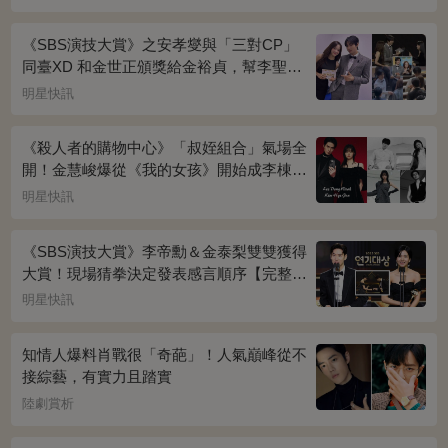
《SBS演技大賞》之安孝燮與「三對CP」
同臺XD 和金世正頒獎給金裕貞，幫李聖經
披外套超甜~
明星快訊
《殺人者的購物中心》「叔姪組合」氣場全
開！金慧峻爆從《我的女孩》開始成李棟旭
迷妹~
明星快訊
《SBS演技大賞》李帝勳＆金泰梨雙雙獲得
大賞！現場猜拳決定發表感言順序【完整得
獎名單】
明星快訊
知情人爆料肖戰很「奇葩」！人氣巔峰從不
接綜藝，有實力且踏實
陸劇賞析