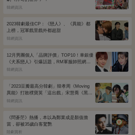
韓網資訊
2023韓劇最佳CP：《戀人》、《異能》都
上榜，冠軍戲里戲外都超甜
韓網資訊
12月男團個人「品牌評價」TOP10！車銀優
《犬系戀人》引爆話題，RM軍服帥照網瘋
傳
韓網資訊
「2023豆瓣最高分韓劇」韓孝周《Moving
異能》打敗樸寶英「這出戲」宋慧喬《黑暗
榮耀》奪冠
韓網資訊
《問蒼茫》熱播，本以為鄭業成是顏值擔
當，卻被35歲白客驚艷
陸劇賞析