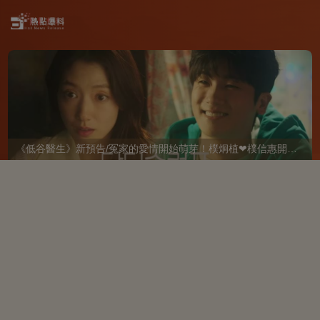
《低谷醫生》新預告/冤家的愛情開始萌芽！樸炯植❤樸信惠開啓「同居生活」互相共鳴、安慰~