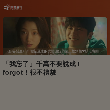
《低谷醫生》新預告/冤家的愛情開始萌芽！樸炯植❤樸信惠開啓「同居生活」互相共鳴、安慰~
「我忘了」千萬不要說成 I
forgot！很不禮貌