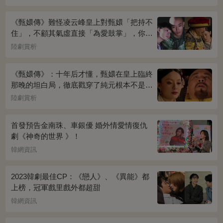
《甄嬛傳》難怪凌云峰皇上對甄嬛「把持不
住」，不顧其氣虛直接「為愛鼓掌」，你看
桌上放的啥？簡直一目了然
陸劇賞析
《甄嬛傳》：十年后才懂，甄嬛在皇上臨終
那晚的坦白局，徹底戳穿了純元根本不是被
宜修害死的真相！
陸劇賞析
首發預告金南珠、車銀優 婚外情愛情復仇
劇《神奇的世界 》！
韓網資訊
2023韓劇最佳CP：《戀人》、《異能》都
上榜，冠軍戲里戲外都超甜
韓網資訊