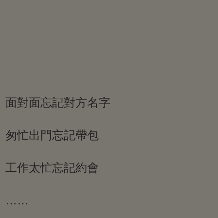
面對面忘記對方名字
匆忙出門忘記帶包
工作太忙忘記約會
……