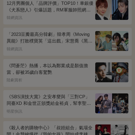
12月男團個人「品牌評價」TOP10！車銀優
《犬系戀人》引爆話題，RM軍服帥照網瘋
傳
韓網資訊
「2023豆瓣最高分韓劇」韓孝周《Moving
異能》打敗樸寶英「這出戲」宋慧喬《黑暗
榮耀》奪冠
韓網資訊
《問蒼茫》熱播，本以為鄭業成是顏值擔
當，卻被35歲白客驚艷
陸劇賞析
《SBS演技大賞》之安孝燮與「三對CP」
同臺XD 和金世正頒獎給金裕貞，幫李聖經
披外套超甜~
明星快訊
《殺人者的購物中心》「叔姪組合」氣場全
開！金慧峻爆從《我的女孩》開始成李棟旭