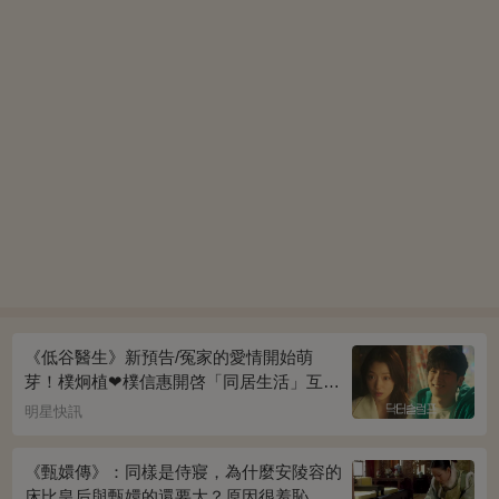
《低谷醫生》新預告/冤家的愛情開始萌
芽！樸炯植❤樸信惠開啓「同居生活」互相
共鳴、安慰~
明星快訊
《甄嬛傳》：同樣是侍寢，為什麼安陵容的
床比皇后與甄嬛的還要大？原因很羞恥