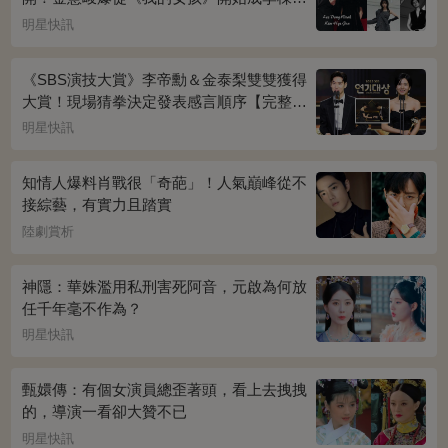
迷妹~
明星快訊
《SBS演技大賞》李帝勳＆金泰梨雙雙獲得
大賞！現場猜拳決定發表感言順序【完整得
獎名單】
明星快訊
知情人爆料肖戰很「奇葩」！人氣巔峰從不
接綜藝，有實力且踏實
陸劇賞析
神隱：華姝濫用私刑害死阿音，元啟為何放
任千年毫不作為？
明星快訊
甄嬛傳：有個女演員總歪著頭，看上去拽拽
的，導演一看卻大贊不已
明星快訊