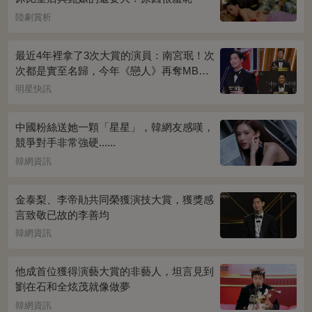
陸劇賞析
最近4年裡拿了3次大賞的演員：南宮珉！次
次都是實至名歸，今年《戀人》再奪MBC
演技大賞
明星快訊
中國粉絲送她一顆「星星」，韓網友感嘆，
競爭對手非常強硬......
韓網資訊
金泰梨、李帝勛共同榮獲演技大賞，獲獎感
言致敬已故的李善均
韓網資訊
他成首位獲得演藝大賞的非藝人，坦言見到
劉在石和全炫茂就像做夢
韓網資訊