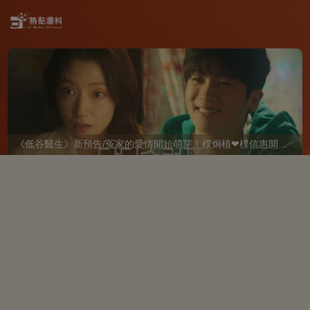
《低谷醫生》新預告/冤家的愛情開始萌芽！樸炯植❤樸信惠開啓「同居生活」互相共鳴、安慰~