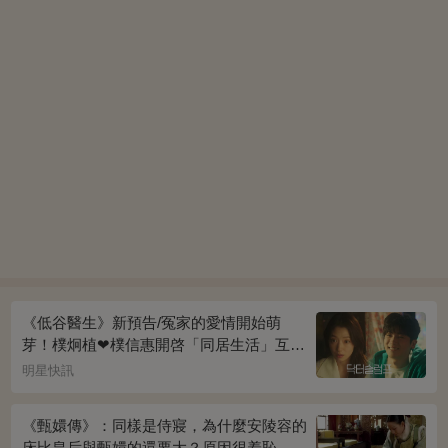
《低谷醫生》新預告/冤家的愛情開始萌
芽！樸炯植❤樸信惠開啓「同居生活」互相
共鳴、安慰~
明星快訊
《甄嬛傳》：同樣是侍寢，為什麼安陵容的
床比皇后與甄嬛的還要大？原因很羞恥