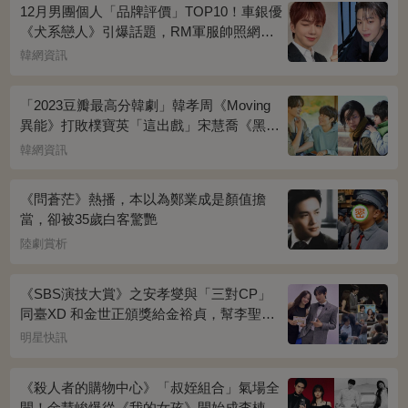
12月男團個人「品牌評價」TOP10！車銀優
《犬系戀人》引爆話題，RM軍服帥照網瘋
傳
韓網資訊
「2023豆瓣最高分韓劇」韓孝周《Moving
異能》打敗樸寶英「這出戲」宋慧喬《黑暗
榮耀》奪冠
韓網資訊
《問蒼茫》熱播，本以為鄭業成是顏值擔
當，卻被35歲白客驚艷
陸劇賞析
《SBS演技大賞》之安孝燮與「三對CP」
同臺XD 和金世正頒獎給金裕貞，幫李聖經
披外套超甜~
明星快訊
《殺人者的購物中心》「叔姪組合」氣場全
開！金慧峻爆從《我的女孩》開始成李棟旭