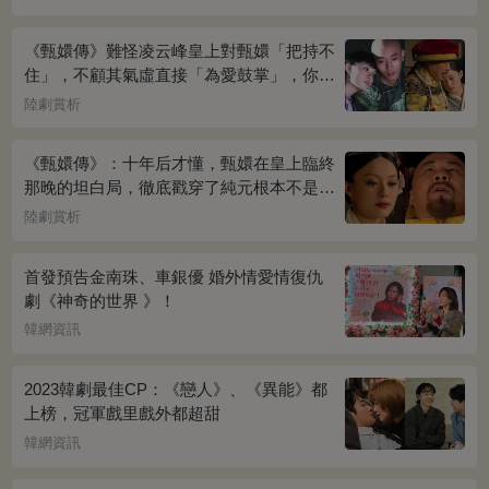
《甄嬛傳》難怪凌云峰皇上對甄嬛「把持不
住」，不顧其氣虛直接「為愛鼓掌」，你看
桌上放的啥？簡直一目了然
陸劇賞析
《甄嬛傳》：十年后才懂，甄嬛在皇上臨終
那晚的坦白局，徹底戳穿了純元根本不是被
宜修害死的真相！
陸劇賞析
首發預告金南珠、車銀優 婚外情愛情復仇
劇《神奇的世界 》！
韓網資訊
2023韓劇最佳CP：《戀人》、《異能》都
上榜，冠軍戲里戲外都超甜
韓網資訊