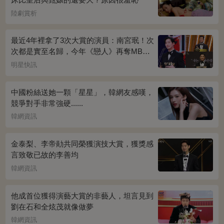
陸劇賞析
最近4年裡拿了3次大賞的演員：南宮珉！次
次都是實至名歸，今年《戀人》再奪MBC
演技大賞
明星快訊
中國粉絲送她一顆「星星」，韓網友感嘆，
競爭對手非常強硬......
韓網資訊
金泰梨、李帝勛共同榮獲演技大賞，獲獎感
言致敬已故的李善均
韓網資訊
他成首位獲得演藝大賞的非藝人，坦言見到
劉在石和全炫茂就像做夢
韓網資訊