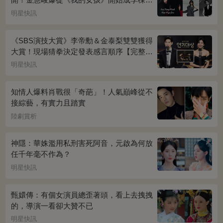
迷妹~
明星快訊
《SBS演技大賞》李帝勳＆金泰梨雙雙獲得
大賞！現場猜拳決定發表感言順序【完整得
獎名單】
明星快訊
知情人爆料肖戰很「奇葩」！人氣巔峰從不
接綜藝，有實力且踏實
陸劇賞析
神隱：華姝濫用私刑害死阿音，元啟為何放
任千年毫不作為？
明星快訊
甄嬛傳：有個女演員總歪著頭，看上去拽拽
的，導演一看卻大贊不已
明星快訊