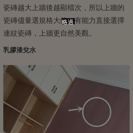
瓷磚越大上牆後越顯檔次，所以上牆的
瓷磚儘量選規格大的。有能力直接選擇
略過
連紋瓷磚，上牆更自然美觀。
乳膠漆兌水