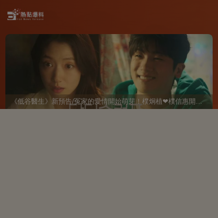
《低谷醫生》新預告/冤家的愛情開始萌芽！樸炯植❤樸信惠開啓「同居生活」互相共鳴、安慰~