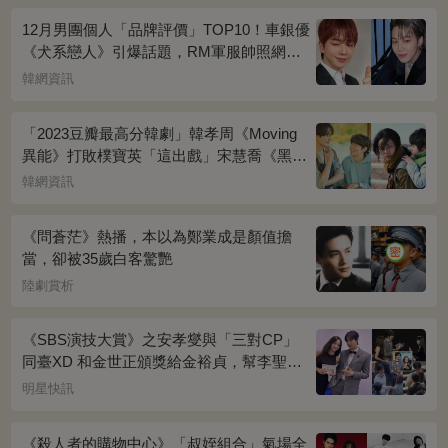
12月男團個人「品牌評價」TOP10！車銀優
《犬系戀人》引爆話題，RM軍服帥照網瘋
傳
韓網資訊
「2023豆瓣最高分韓劇」韓孝周《Moving
異能》打敗樸寶英「這出戲」宋慧喬《黑暗
榮耀》奪冠
韓網資訊
《問蒼茫》熱播，本以為鄭業成是顏值擔
當，卻被35歲白客驚艷
陸劇賞析
《SBS演技大賞》之安孝燮與「三對CP」
同臺XD 和金世正頒獎給金裕貞，幫李聖經
披外套超甜~
明星快訊
《殺人者的購物中心》「叔姪組合」氣場全