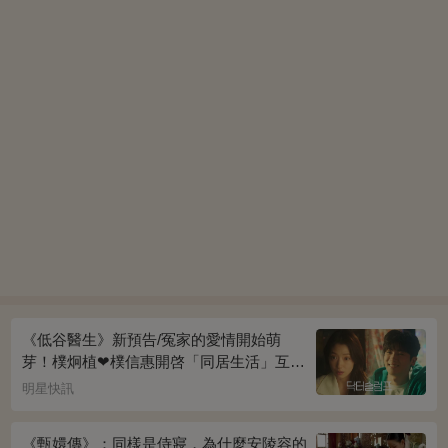
《低谷醫生》新預告/冤家的愛情開始萌
芽！樸炯植❤樸信惠開啓「同居生活」互相
共鳴、安慰~
明星快訊
《甄嬛傳》：同樣是侍寢，為什麼安陵容的