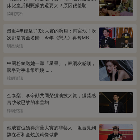
床比皇后與甄嬛的還要大？原因很羞恥
陸劇賞析
最近4年裡拿了3次大賞的演員：南宮珉！次
次都是實至名歸，今年《戀人》再奪MBC
演技大賞
明星快訊
中國粉絲送她一顆「星星」，韓網友感嘆，
競爭對手非常強硬......
韓網資訊
金泰梨、李帝勛共同榮獲演技大賞，獲獎感
言致敬已故的李善均
韓網資訊
他成首位獲得演藝大賞的非藝人，坦言見到
劉在石和全炫茂就像做夢