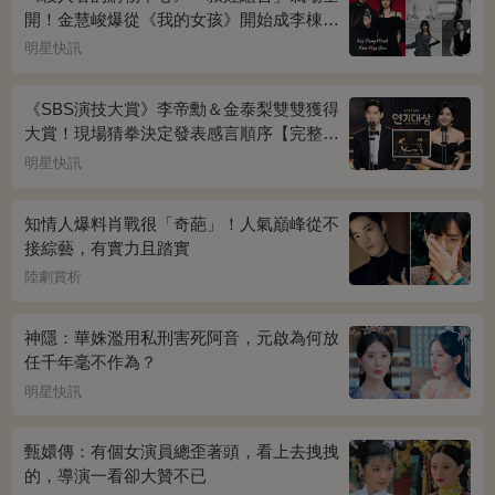
開！金慧峻爆從《我的女孩》開始成李棟旭
迷妹~
明星快訊
《SBS演技大賞》李帝勳＆金泰梨雙雙獲得
大賞！現場猜拳決定發表感言順序【完整得
獎名單】
明星快訊
知情人爆料肖戰很「奇葩」！人氣巔峰從不
接綜藝，有實力且踏實
陸劇賞析
神隱：華姝濫用私刑害死阿音，元啟為何放
任千年毫不作為？
明星快訊
甄嬛傳：有個女演員總歪著頭，看上去拽拽
的，導演一看卻大贊不已