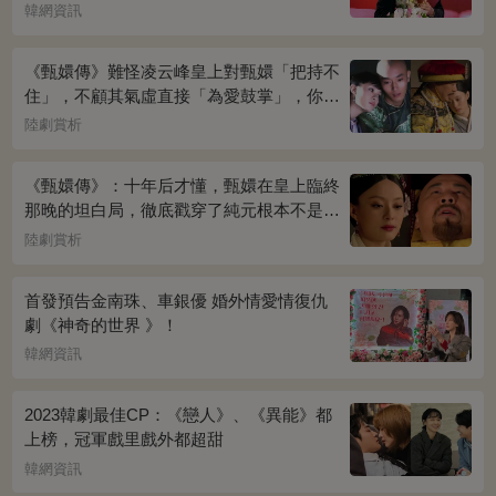
韓網資訊
《甄嬛傳》難怪凌云峰皇上對甄嬛「把持不
住」，不顧其氣虛直接「為愛鼓掌」，你看
桌上放的啥？簡直一目了然
陸劇賞析
《甄嬛傳》：十年后才懂，甄嬛在皇上臨終
那晚的坦白局，徹底戳穿了純元根本不是被
宜修害死的真相！
陸劇賞析
首發預告金南珠、車銀優 婚外情愛情復仇
劇《神奇的世界 》！
韓網資訊
2023韓劇最佳CP：《戀人》、《異能》都
上榜，冠軍戲里戲外都超甜
韓網資訊