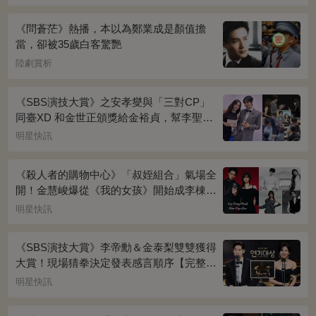
《問蒼茫》熱播，本以為鄭業成是顏值擔
當，卻被35歲白客驚艷
陸劇賞析
《SBS演技大賞》之安孝燮與「三對CP」
同臺XD 和金世正頒獎給金裕貞，幫李聖經
披外套超甜~
明星快訊
《殺人者的購物中心》「叔姪組合」氣場全
開！金慧峻爆從《我的女孩》開始成李棟旭
迷妹~
明星快訊
《SBS演技大賞》李帝勳＆金泰梨雙雙獲得
大賞！現場猜拳決定發表感言順序【完整得
獎名單】
明星快訊