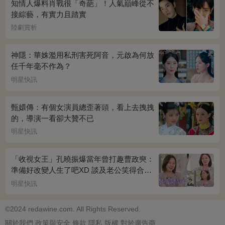
知情人爆料肖戰很「奇葩」！人氣巔峰從不
接綜藝，有實力且踏實
陸劇賞析
神隱：華姝濫用私刑害死阿音，元啟為何放
任千年毫不作為？
明星快訊
甄嬛傳：有個女演員總歪著頭，看上去拽拽
的，導演一看卻大贊不已
明星快訊
「收視女王」孔曉振爆當年曾打趣曹政奭：
準備好改變人生了吧XD 談及老公笑得合不
攏嘴~
明星快訊
©2024 redawine.com. All Rights Reserved.
關於我們
政策與安全
條款
隱私
版權
對於廣告商