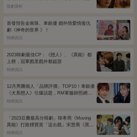
宜修害死的真相！
陸劇賞析
首發預告金南珠、車銀優 婚外情愛情復仇
劇《神奇的世界 》！
韓網資訊
2023韓劇最佳CP：《戀人》、《異能》都
上榜，冠軍戲里戲外都超甜
韓網資訊
12月男團個人「品牌評價」TOP10！車銀優
《犬系戀人》引爆話題，RM軍服帥照網瘋
傳
韓網資訊
「2023豆瓣最高分韓劇」韓孝周《Moving
異能》打敗樸寶英「這出戲」宋慧喬《黑暗
榮耀》奪冠
韓網資訊