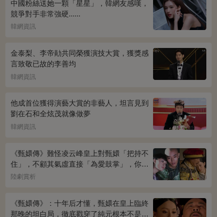
中國粉絲送她一顆「星星」，韓網友感嘆，
競爭對手非常強硬......
韓網資訊
金泰梨、李帝勛共同榮獲演技大賞，獲獎感
言致敬已故的李善均
韓網資訊
他成首位獲得演藝大賞的非藝人，坦言見到
劉在石和全炫茂就像做夢
韓網資訊
《甄嬛傳》難怪凌云峰皇上對甄嬛「把持不
住」，不顧其氣虛直接「為愛鼓掌」，你看
桌上放的啥？簡直一目了然
陸劇賞析
《甄嬛傳》：十年后才懂，甄嬛在皇上臨終
那晚的坦白局，徹底戳穿了純元根本不是被