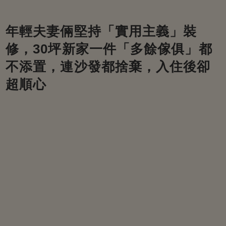
年輕夫妻倆堅持「實用主義」裝
修，30坪新家一件「多餘傢俱」都
不添置，連沙發都捨棄，入住後卻
超順心