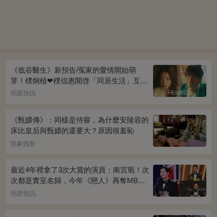
《低谷醫生》新預告/冤家的愛情開始萌
芽！樸炯植❤樸信惠開啓「同居生活」互相
共鳴、安慰~
明星快訊
《甄嬛傳》：同樣是侍寢，為什麼安陵容的
床比皇后與甄嬛的還要大？原因很羞恥
陸劇賞析
最近4年裡拿了3次大賞的演員：南宮珉！次
次都是實至名歸，今年《戀人》再奪MBC
演技大賞
明星快訊