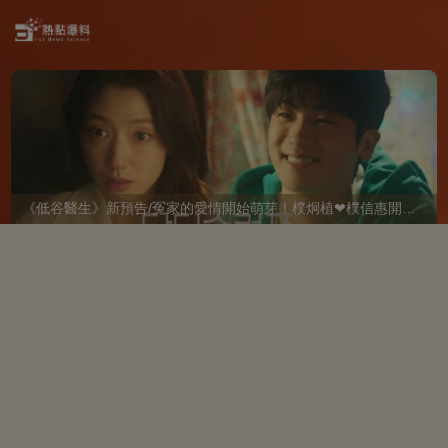
《低谷醫生》新預告/冤家的愛情開始萌芽！樸炯植❤樸信惠開啓「同居生活」互相共鳴、安慰~