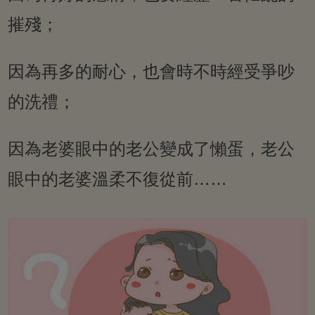
摧殘；
因為再多的耐心，也會時不時經受爭吵
的洗禮；
因為老婆眼中的老公變成了懶蛋，老公
眼中的老婆溫柔不復從前……