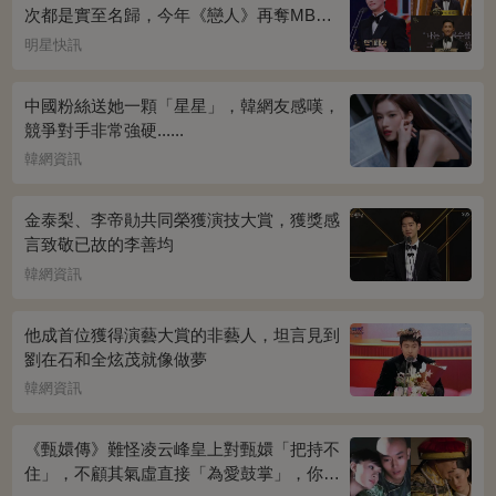
次都是實至名歸，今年《戀人》再奪MBC
演技大賞
明星快訊
中國粉絲送她一顆「星星」，韓網友感嘆，
競爭對手非常強硬......
韓網資訊
金泰梨、李帝勛共同榮獲演技大賞，獲獎感
言致敬已故的李善均
韓網資訊
他成首位獲得演藝大賞的非藝人，坦言見到
劉在石和全炫茂就像做夢
韓網資訊
《甄嬛傳》難怪凌云峰皇上對甄嬛「把持不
住」，不顧其氣虛直接「為愛鼓掌」，你看