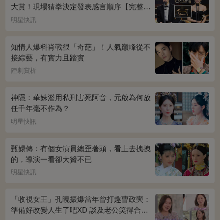
大賞！現場猜拳決定發表感言順序【完整得
獎名單】
明星快訊
知情人爆料肖戰很「奇葩」！人氣巔峰從不
接綜藝，有實力且踏實
陸劇賞析
神隱：華姝濫用私刑害死阿音，元啟為何放
任千年毫不作為？
明星快訊
甄嬛傳：有個女演員總歪著頭，看上去拽拽
的，導演一看卻大贊不已
明星快訊
「收視女王」孔曉振爆當年曾打趣曹政奭：
準備好改變人生了吧XD 談及老公笑得合不