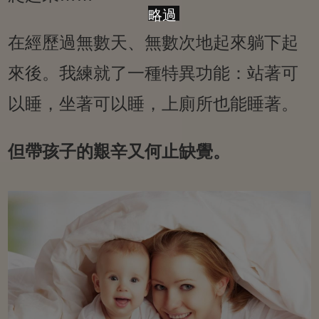
略過
在經歷過無數天、無數次地起來躺下起
來後。我練就了一種特異功能：站著可
以睡，坐著可以睡，上廁所也能睡著。
但帶孩子的艱辛又何止缺覺。