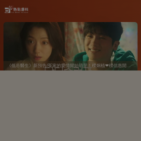
《低谷醫生》新預告/冤家的愛情開始萌芽！樸炯植❤樸信惠開啓「同居生活」互相共鳴、安慰~