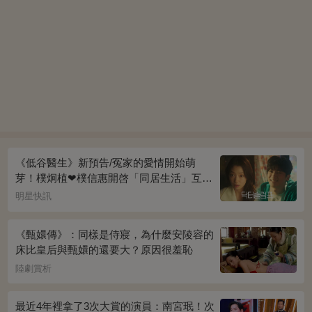
《低谷醫生》新預告/冤家的愛情開始萌
芽！樸炯植❤樸信惠開啓「同居生活」互相
共鳴、安慰~
明星快訊
《甄嬛傳》：同樣是侍寢，為什麼安陵容的
床比皇后與甄嬛的還要大？原因很羞恥
陸劇賞析
最近4年裡拿了3次大賞的演員：南宮珉！次