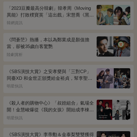
「2023豆瓣最高分韓劇」韓孝周《Moving
異能》打敗樸寶英「這出戲」宋慧喬《黑暗
榮耀》奪冠
韓網資訊
《問蒼茫》熱播，本以為鄭業成是顏值擔
當，卻被35歲白客驚艷
陸劇賞析
《SBS演技大賞》之安孝燮與「三對CP」
同臺XD 和金世正頒獎給金裕貞，幫李聖經
披外套超甜~
明星快訊
《殺人者的購物中心》「叔姪組合」氣場全
開！金慧峻爆從《我的女孩》開始成李棟旭
迷妹~
明星快訊
《SBS演技大賞》李帝勳＆金泰梨雙雙獲得