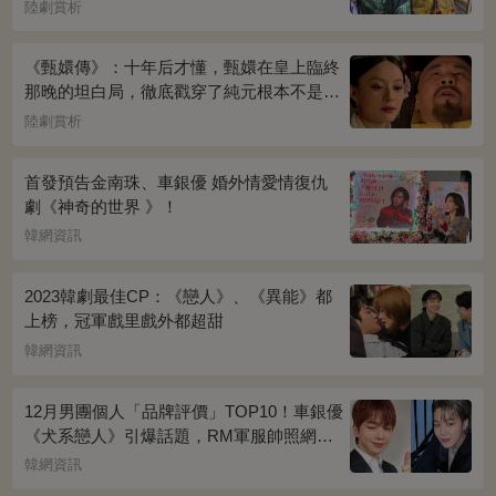
桌上放的啥？簡直一目了然
陸劇賞析
《甄嬛傳》：十年后才懂，甄嬛在皇上臨終
那晚的坦白局，徹底戳穿了純元根本不是被
宜修害死的真相！
陸劇賞析
首發預告金南珠、車銀優 婚外情愛情復仇
劇《神奇的世界 》！
韓網資訊
2023韓劇最佳CP：《戀人》、《異能》都
上榜，冠軍戲里戲外都超甜
韓網資訊
12月男團個人「品牌評價」TOP10！車銀優
《犬系戀人》引爆話題，RM軍服帥照網瘋
傳
韓網資訊